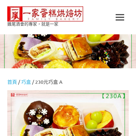
Skip
一
to
content
MENU
雞尾酒會的專家，就是一家
家
蛋
糕
烘
首頁
/
巧盒
/ 230元巧盒 A
焙
坊