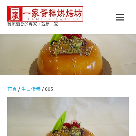
Skip
一
to
content
MENU
雞尾酒會的專家，就是一家
家
蛋
糕
烘
焙
首頁
/
生日蛋糕
/ 005
坊