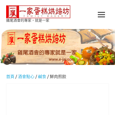
Skip
一
to
content
MENU
雞尾酒會的專家，就是一家
家
蛋
糕
烘
焙
首頁
/
酒會點心
/
鹹食
/ 鮮肉煎餃
坊