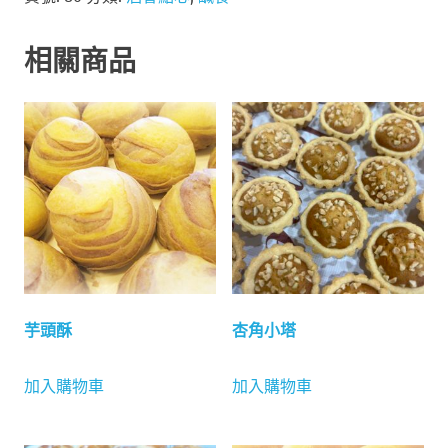
餃
數
量
相關商品
芋頭酥
杏角小塔
加入購物車
加入購物車