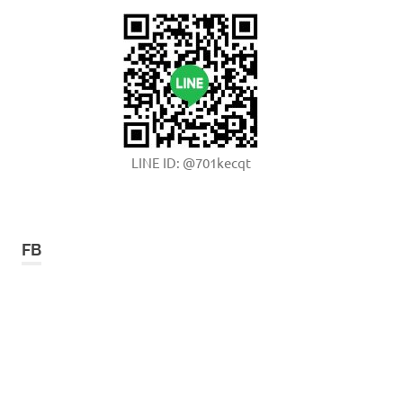
LINE ID: @701kecqt
FB