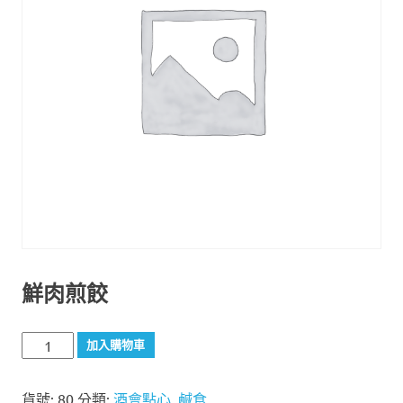
鮮肉煎餃
鮮
加入購物車
肉
煎
貨號:
80
分類:
酒會點心
,
鹹食