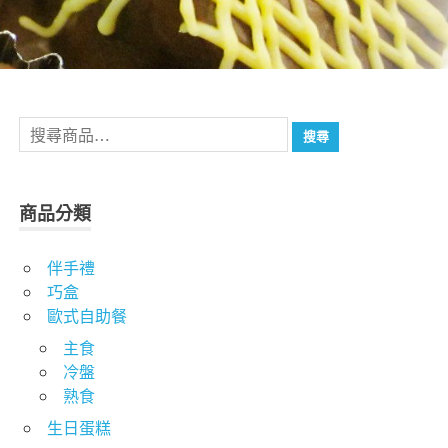
搜
搜尋
尋
關
鍵
商品分類
字:
伴手禮
巧盒
歐式自助餐
主食
冷盤
熟食
生日蛋糕