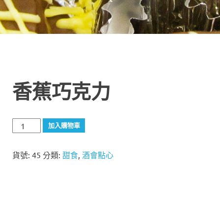
香蕉巧克力
香
加入購物車
蕉
巧
貨號:
45
分類:
甜食
,
酒會點心
克
力
數
量