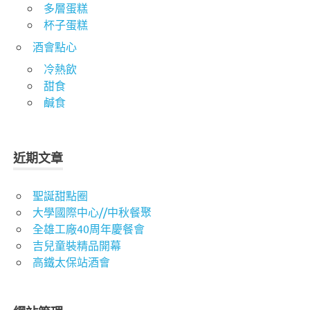
多層蛋糕
杯子蛋糕
酒會點心
冷熱飲
甜食
鹹食
近期文章
聖誕甜點圈
大學國際中心//中秋餐聚
全雄工廠40周年慶餐會
吉兒童裝精品開幕
高鐵太保站酒會