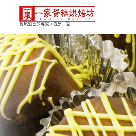
Skip
一
to
content
雞尾酒會的專家，就是一家
家
蛋
糕
烘
焙
坊