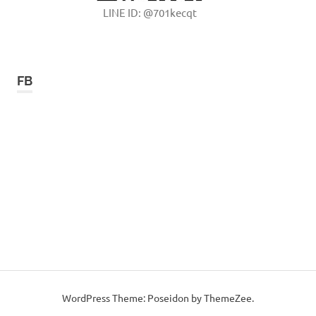
LINE ID: @701kecqt
FB
WordPress Theme: Poseidon by ThemeZee.