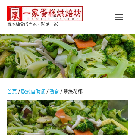
Skip
一
to
content
MENU
雞尾酒會的專家，就是一家
家
蛋
糕
烘
焙
首頁
/
歐式自助餐
/
熟食
/ 翠綠花椰
坊