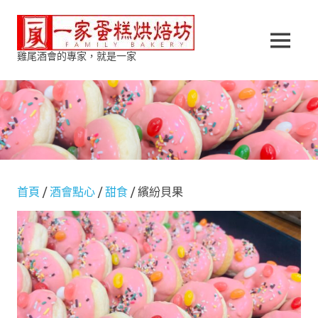
Skip
一
to
content
MENU
雞尾酒會的專家，就是一家
家
蛋
糕
烘
首頁
/
酒會點心
/
甜食
/ 繽紛貝果
焙
坊