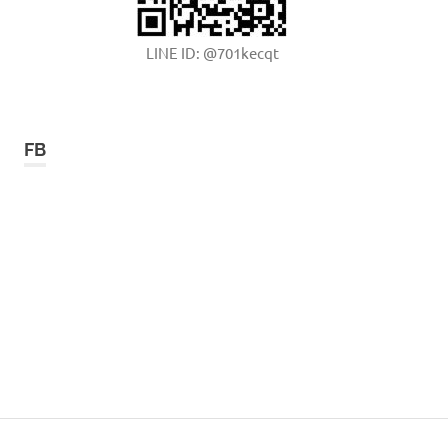
LINE ID: @701kecqt
FB