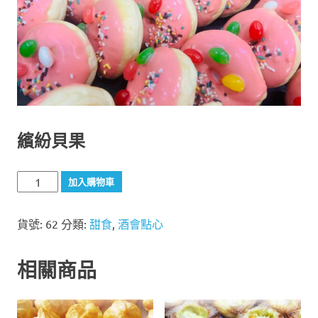
繽紛貝果
繽
加入購物車
紛
貝
貨號:
62
分類:
甜食
,
酒會點心
果
數
量
相關商品