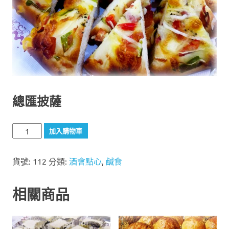
總匯披薩
總
加入購物車
匯
披
貨號:
112
分類:
酒會點心
,
鹹食
薩
數
量
相關商品