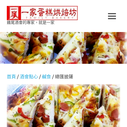
Skip
一
to
content
MENU
雞尾酒會的專家，就是一家
家
蛋
糕
烘
首頁
/
酒會點心
/
鹹食
/ 總匯披薩
焙
坊