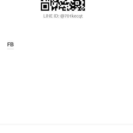
LINE ID: @701kecqt
FB