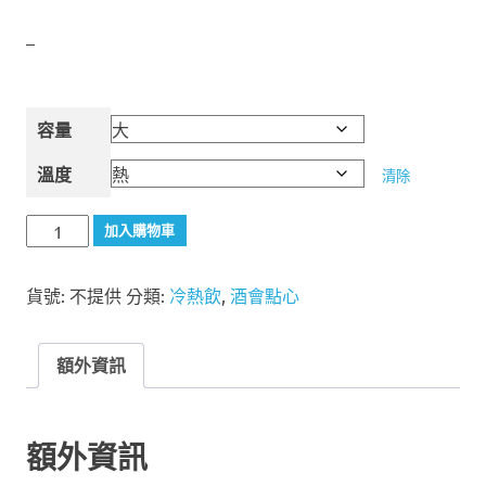
價
–
格
範
圍：
容量
NT$350
到
溫度
清除
NT$700
紅
加入購物車
糖
薑
貨號:
不提供
分類:
冷熱飲
,
酒會點心
母
茶
數
額外資訊
量
額外資訊