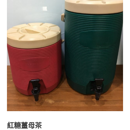
紅糖薑母茶