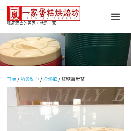
Skip
一
to
content
MENU
雞尾酒會的專家，就是一家
家
蛋
糕
烘
首頁
/
酒會點心
/
冷熱飲
/ 紅糖薑母茶
焙
坊