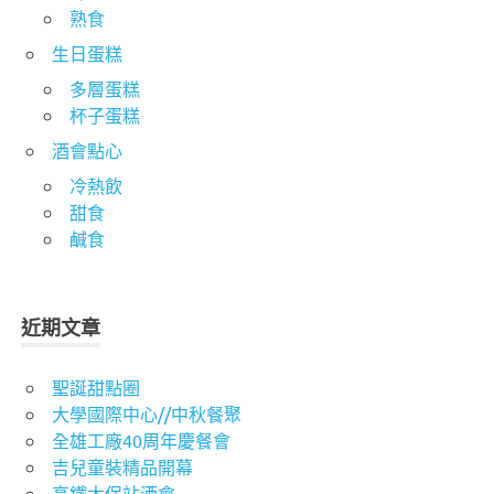
熟食
生日蛋糕
多層蛋糕
杯子蛋糕
酒會點心
冷熱飲
甜食
鹹食
近期文章
聖誕甜點圈
大學國際中心//中秋餐聚
全雄工廠40周年慶餐會
吉兒童裝精品開幕
高鐵太保站酒會