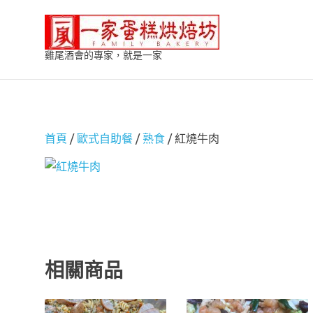
Skip
一
to
content
雞尾酒會的專家，就是一家
家
蛋
首頁
/
歐式自助餐
/
熟食
/ 紅燒牛肉
糕
烘
焙
坊
相關商品