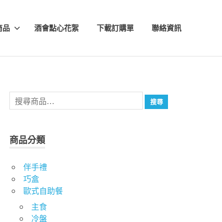
商品
酒會點心花絮
下載訂購單
聯絡資訊
搜
搜尋
尋
關
鍵
商品分類
字:
伴手禮
巧盒
歐式自助餐
主食
冷盤