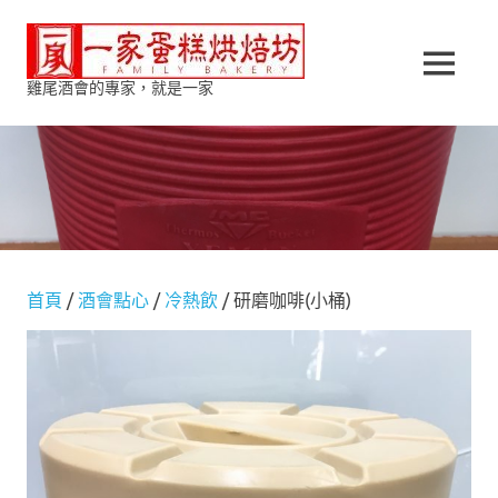
Skip
一
to
content
MENU
雞尾酒會的專家，就是一家
家
蛋
糕
烘
首頁
/
酒會點心
/
冷熱飲
/ 研磨咖啡(小桶)
焙
坊