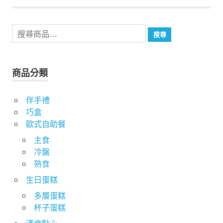
搜
搜尋
尋
關
鍵
商品分類
字:
伴手禮
巧盒
歐式自助餐
主食
冷盤
熟食
生日蛋糕
多層蛋糕
杯子蛋糕
酒會點心