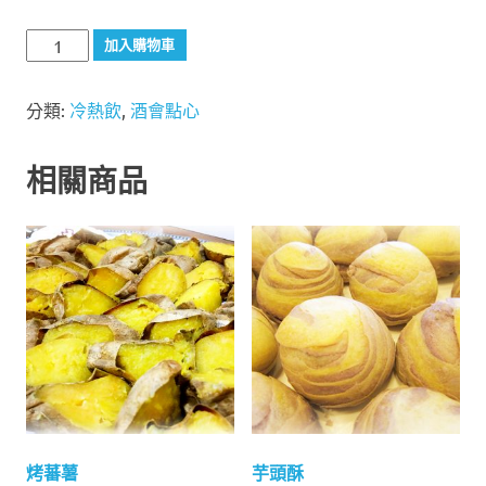
研
加入購物車
磨
咖
分類:
冷熱飲
,
酒會點心
啡
(小
桶)
相關商品
數
量
烤蕃薯
芋頭酥