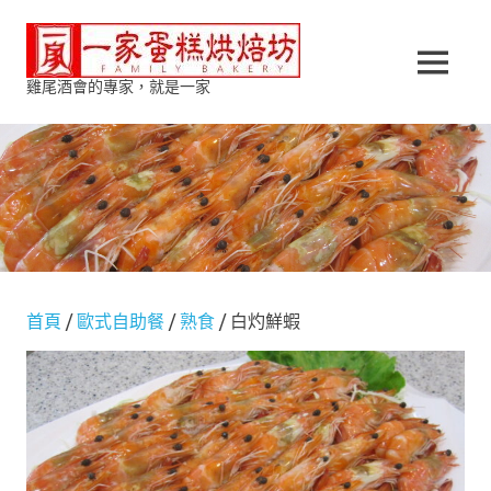
Skip
一
to
content
MENU
雞尾酒會的專家，就是一家
家
蛋
糕
烘
焙
首頁
/
歐式自助餐
/
熟食
/ 白灼鮮蝦
坊