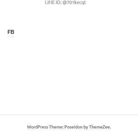
LINE ID: @701kecqt
FB
WordPress Theme: Poseidon by ThemeZee.