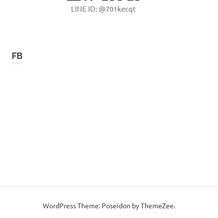
LINE ID: @701kecqt
FB
WordPress Theme: Poseidon by ThemeZee.