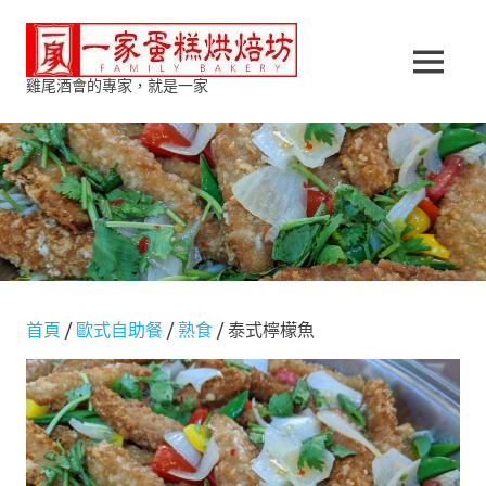
Skip
一
to
content
MENU
雞尾酒會的專家，就是一家
家
蛋
糕
烘
焙
首頁
/
歐式自助餐
/
熟食
/ 泰式檸檬魚
坊