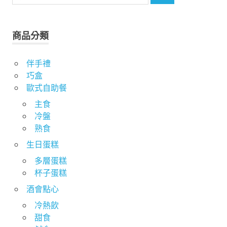
尋
關
鍵
商品分類
字:
伴手禮
巧盒
歐式自助餐
主食
冷盤
熟食
生日蛋糕
多層蛋糕
杯子蛋糕
酒會點心
冷熱飲
甜食