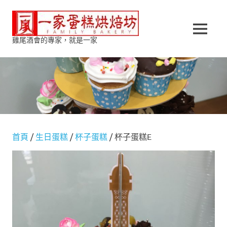
Skip
一
to
content
MENU
雞尾酒會的專家，就是一家
家
蛋
糕
烘
首頁
/
生日蛋糕
/
杯子蛋糕
/ 杯子蛋糕E
焙
坊