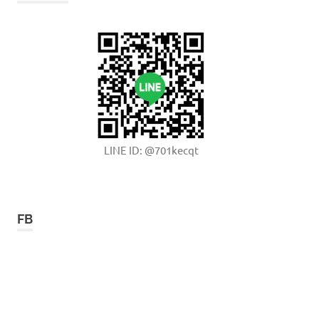
LINE ID: @701kecqt
FB