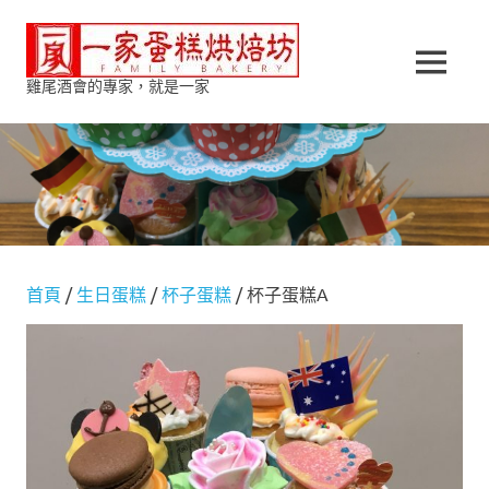
Skip
一
to
content
MENU
雞尾酒會的專家，就是一家
家
蛋
糕
烘
首頁
/
生日蛋糕
/
杯子蛋糕
/ 杯子蛋糕A
焙
坊