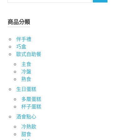
尋
關
鍵
商品分類
字:
伴手禮
巧盒
歐式自助餐
主食
冷盤
熟食
生日蛋糕
多層蛋糕
杯子蛋糕
酒會點心
冷熱飲
甜食