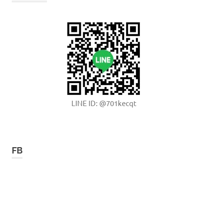
LINE ID: @701kecqt
FB