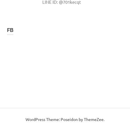
LINE ID: @701kecqt
FB
WordPress Theme: Poseidon by ThemeZee.