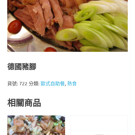
德國豬腳
貨號:
722
分類:
歐式自助餐
,
熟食
相關商品