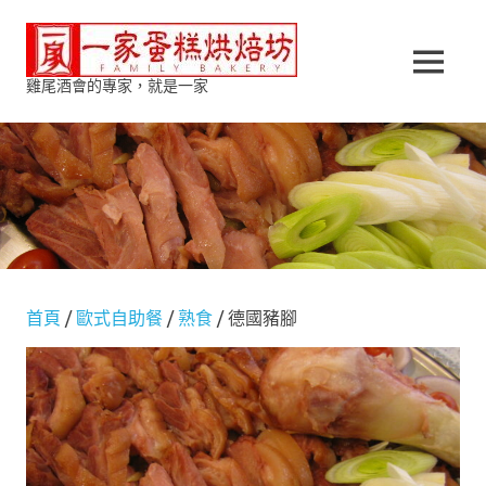
Skip
一
to
content
MENU
雞尾酒會的專家，就是一家
家
蛋
糕
烘
焙
首頁
/
歐式自助餐
/
熟食
/ 德國豬腳
坊