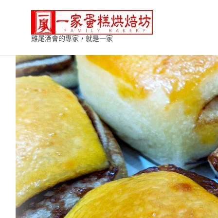
Skip
一
to
content
雞尾酒會的專家，就是一家
家
蛋
糕
烘
焙
坊