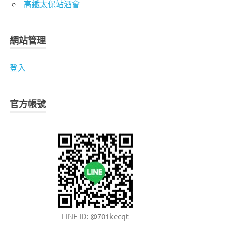
高鐵太保站酒會
網站管理
登入
官方帳號
LINE ID: @701kecqt