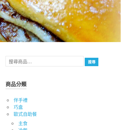
搜
搜尋
尋
關
鍵
商品分類
字:
伴手禮
巧盒
歐式自助餐
主食
冷盤