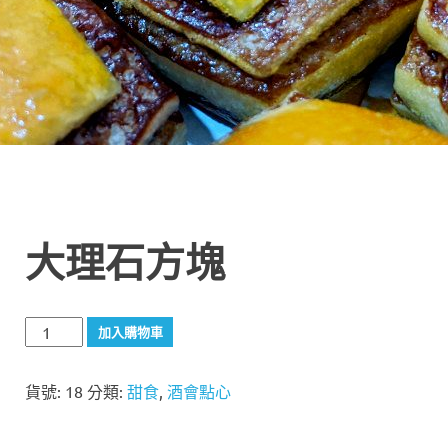
大理石方塊
大
加入購物車
理
石
貨號:
18
分類:
甜食
,
酒會點心
方
塊