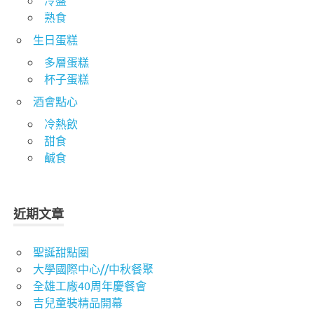
熟食
生日蛋糕
多層蛋糕
杯子蛋糕
酒會點心
冷熱飲
甜食
鹹食
近期文章
聖誕甜點圈
大學國際中心//中秋餐聚
全雄工廠40周年慶餐會
吉兒童裝精品開幕