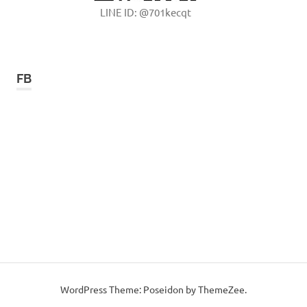
LINE ID: @701kecqt
FB
WordPress Theme: Poseidon by ThemeZee.