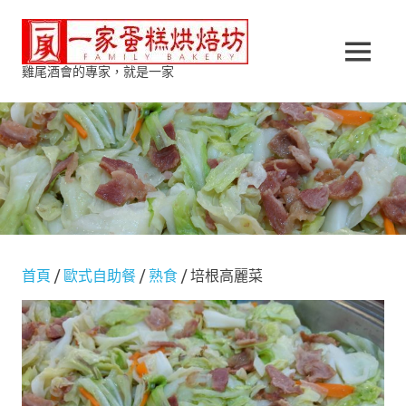
Skip
一
to
content
MENU
雞尾酒會的專家，就是一家
家
蛋
糕
烘
焙
首頁
/
歐式自助餐
/
熟食
/ 培根高麗菜
坊