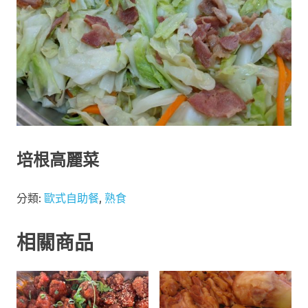
培根高麗菜
分類:
歐式自助餐
,
熟食
相關商品