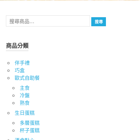
搜
搜尋
尋
關
鍵
商品分類
字:
伴手禮
巧盒
歐式自助餐
主食
冷盤
熟食
生日蛋糕
多層蛋糕
杯子蛋糕
酒會點心