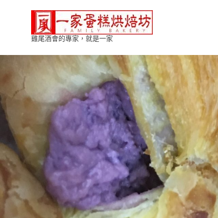
Skip
一
to
content
雞尾酒會的專家，就是一家
家
蛋
糕
烘
焙
坊