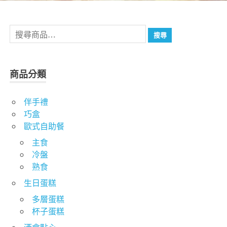
搜
搜尋
尋
關
鍵
商品分類
字:
伴手禮
巧盒
歐式自助餐
主食
冷盤
熟食
生日蛋糕
多層蛋糕
杯子蛋糕
酒會點心