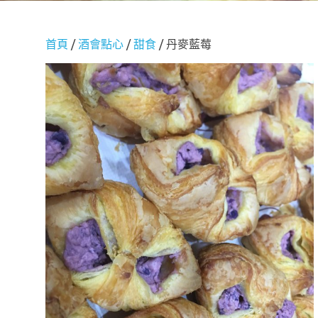
首頁
/
酒會點心
/
甜食
/ 丹麥藍莓