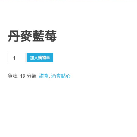
丹麥藍莓
丹
加入購物車
麥
藍
貨號:
19
分類:
甜食
,
酒會點心
莓
數
量