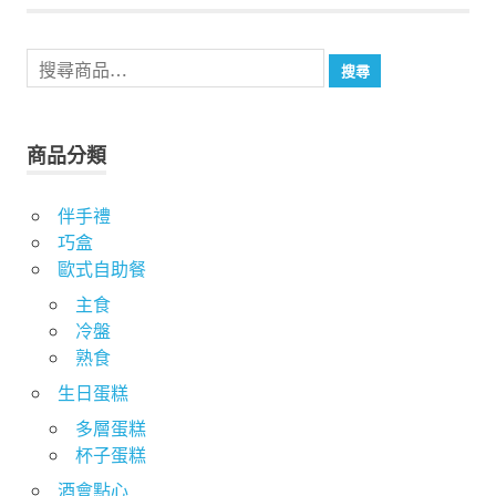
導
搜
覽
搜尋
尋
關
鍵
商品分類
字:
伴手禮
巧盒
歐式自助餐
主食
冷盤
熟食
生日蛋糕
多層蛋糕
杯子蛋糕
酒會點心