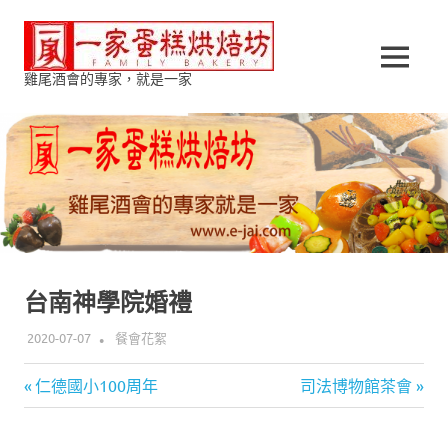
Skip
一
to
content
MENU
雞尾酒會的專家，就是一家
家
蛋
糕
烘
焙
台南神學院婚禮
坊
2020-07-07
KENFIRE159
餐會花絮
Previous
Next
文
仁德國小100周年
司法博物館茶會
Post:
Post:
章